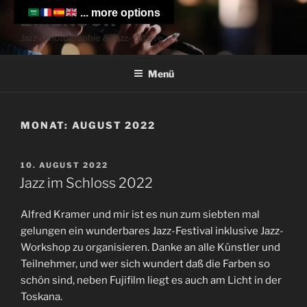
Zum
... more options
ZMENSCH
Inhalt
Jazz- Photographie & Jazz- Gitarre
springen
Menü
MONAT:
AUGUST 2022
VERÖFFENTLICHT
10. AUGUST 2022
AM
Jazz im Schloss 2022
Alfred Kramer und mir ist es nun zum siebten mal
gelungen ein wunderbares Jazz-Festival inklusive Jazz-
Workshop zu organisieren. Danke an alle Künstler und
Teilnehmer, und wer sich wundert daß die Farben so
schön sind, neben Fujifilm liegt es auch am Licht in der
Toskana.