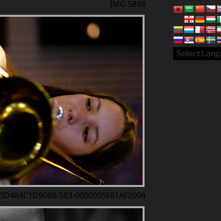
IMG 5898
-3D484C1D906B-583-0000005F81AF2004