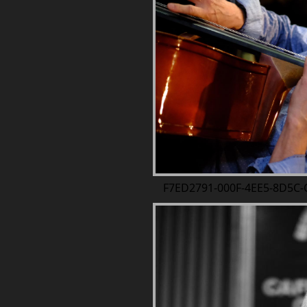
F7ED2791-000F-4EE5-8D5C