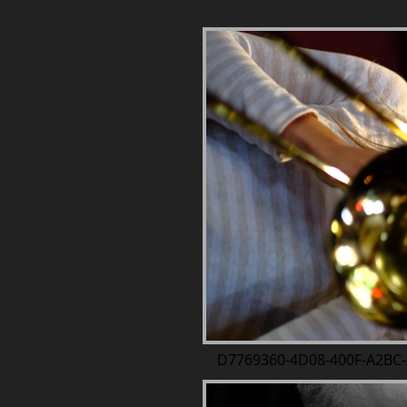
D7769360-4D08-400F-A2BC