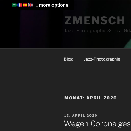
Zum
... more options
Inhalt
ZMENSCH
springen
Jazz- Photographie & Jazz- Git
Blog
Jazz-Photographie
MONAT:
APRIL 2020
VERÖFFENTLICHT
13. APRIL 2020
AM
Wegen Corona ges