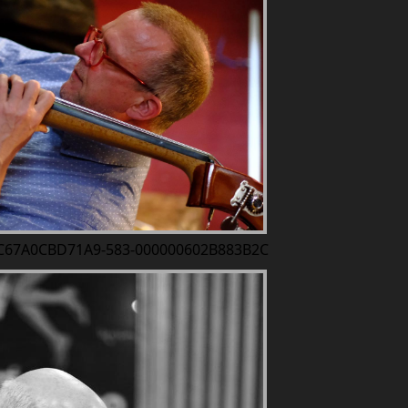
-C67A0CBD71A9-583-000000602B883B2C